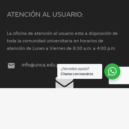
ATENCIÓN AL USUARIO:
La oficina de atención al usuario esta a disposición de
toda la comunidad universitaria en horarios de
atención de Lunes a Viernes de 8:30 a.m. a 4:00 p.m.
mail
info@unca.edu.pe
¿Necesitas ayuda?
Chatea con nosotros
keyboard_arrow_up
Mesa de Partes