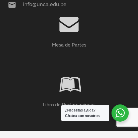
mail
info@unca.edu.pe
Mesa de Partes
Libro de Reclamaciones
¿Necesitas ayuda?
Chatea con nosotros