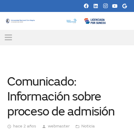
Comunicado:
Información sobre
proceso de admisión
hace 2 años
webmaster
Noticia
access_time
person
folder_open