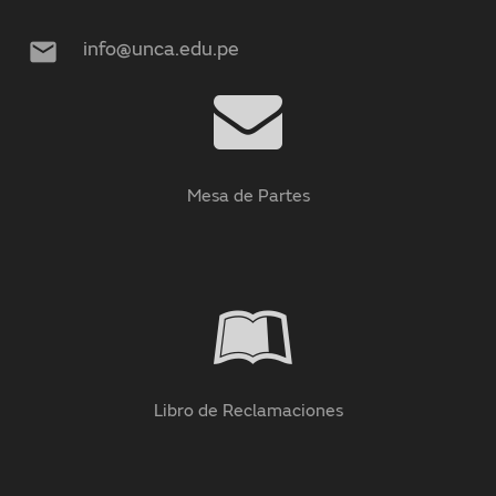
mail
info@unca.edu.pe
Mesa de Partes
Libro de Reclamaciones