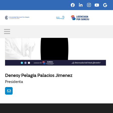
Denesy Pelagia Palacios Jimenez
Presidenta