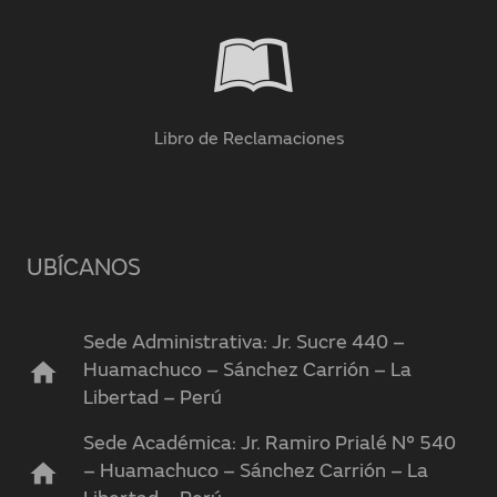
Libro de Reclamaciones
UBÍCANOS
Sede Administrativa: Jr. Sucre 440 –
home
Huamachuco – Sánchez Carrión – La
Libertad – Perú
Sede Académica: Jr. Ramiro Prialé N° 540
home
– Huamachuco – Sánchez Carrión – La