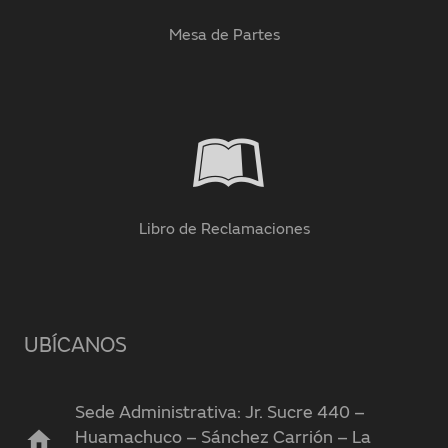
Mesa de Partes
Libro de Reclamaciones
UBÍCANOS
Sede Administrativa: Jr. Sucre 440 –
home
Huamachuco – Sánchez Carrión – La