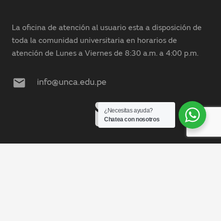
La oficina de atención al usuario esta a disposición de
toda la comunidad universitaria en horarios de
atención de Lunes a Viernes de 8:30 a.m. a 4:00 p.m.
mail
info@unca.edu.pe
¿Necesitas ayuda?
Chatea con nosotros
Mesa de Partes
keyboard_arrow_up