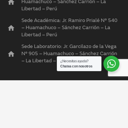
home
Huamachuco – Sánchez Carrión – La
Libertad – Perú
Sede Académica: Jr. Ramiro Prialé N° 540
home
– Huamachuco – Sánchez Carrión – La
Libertad – Perú
Sede Laboratorio: Jr. Garcilazo de la Vega
home
N° 905 – Huamachuco – Sánchez Carrión
– La Libertad – Perú
¿Necesitas ayuda?
Chatea con nosotros
keyboard_arrow_up
© 2024 Todos los Derechos Reservados.
Universidad
Nacional Ciro Alegría